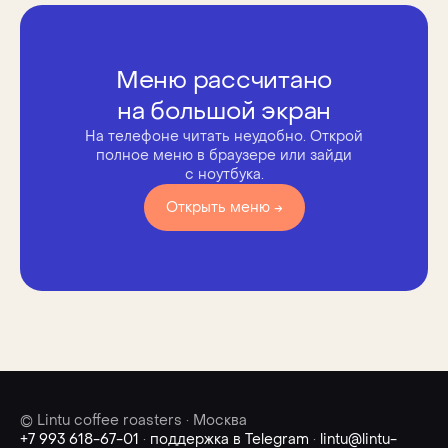
Меню рассчитано
на большой экран
На телефоне читать неудобно. Открой
полное меню в браузере или зайди
с ноутбука.
Открыть меню →
© Lintu coffee roasters · Москва
+7 993 618-67-01
·
поддержка в Telegram
·
lintu@lintu-