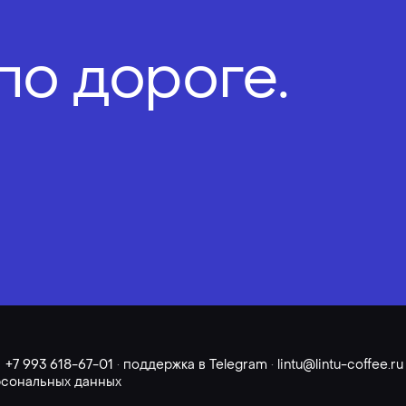
по дороге.
+7 993 618-67-01
·
поддержка в Telegram
·
lintu@lintu-coffee.ru
рсональных данных